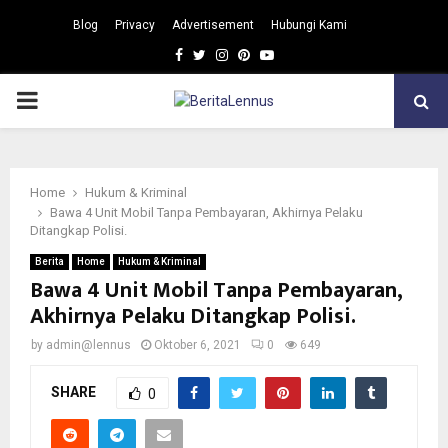
Blog
Privacy
Advertisement
Hubungi Kami
Facebook
Twitter
Instagram
Pinterest
Youtube
PRIMARY
MENU
Home
Hukum & Kriminal
Bawa 4 Unit Mobil Tanpa Pembayaran, Akhirnya Pelaku
Ditangkap Polisi.
Berita
Home
Hukum & Kriminal
Bawa 4 Unit Mobil Tanpa Pembayaran,
Akhirnya Pelaku Ditangkap Polisi.
by
admin@lennus
Oktober 6, 2021
0
649
SHARE
0