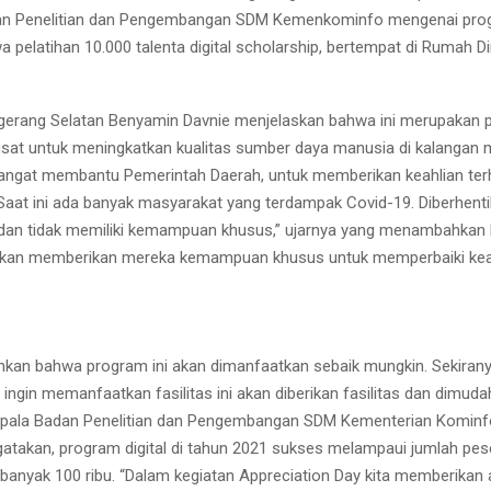
n Penelitian dan Pengembangan SDM Kemenkominfo mengenai prog
 pelatihan 10.000 talenta digital scholarship, bertempat di Rumah Di
gerang Selatan Benyamin Davnie menjelaskan bahwa ini merupakan
sat untuk meningkatkan kualitas sumber daya manusia di kalangan 
sangat membantu Pemerintah Daerah, untuk memberikan keahlian te
Saat ini ada banyak masyarakat yang terdampak Covid-19. Diberhenti
 dan tidak memiliki kemampuan khusus,” ujarnya yang menambahkan
 akan memberikan mereka kemampuan khusus untuk memperbaiki ke
kan bahwa program ini akan dimanfaatkan sebaik mungkin. Sekiran
ngin memanfaatkan fasilitas ini akan diberikan fasilitas dan dimuda
pala Badan Penelitian dan Pengembangan SDM Kementerian Kominf
atakan, program digital di tahun 2021 sukses melampaui jumlah pes
ebanyak 100 ribu. “Dalam kegiatan Appreciation Day kita memberikan 