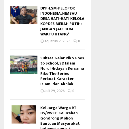
DPP-LSM-PELOPOR
INDONESIA, HIMBAU
DESA HATI-HATI KELOLA
KOPDES MERAH PUTIH:
JANGAN JADI BOM
WAKTU UTANG*
Agustus 2, 2026
0
Sukses Gelar Riko Goes
to School, SD Islam
Nurul Hidayah Bersama
Riko The Series
Perkuat Karakter
Islami dan Akhlak
Juli 29, 2026
0
Keluarga Warga RT
05/RW 01 Kelurahan
Gondrong Mohon
Bantuan Masyarakat
Indonesia untuk