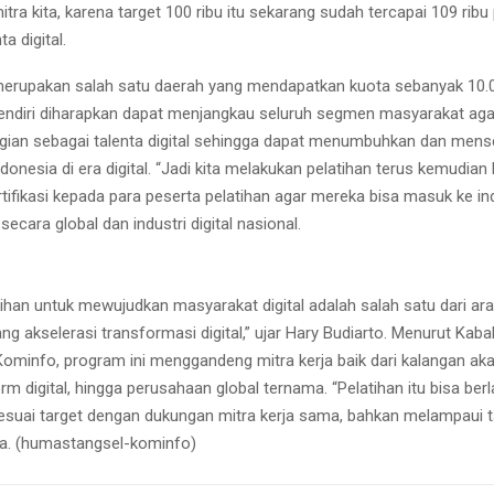
tra kita, karena target 100 ribu itu sekarang sudah tercapai 109 ribu
ta digital.
erupakan salah satu daerah yang mendapatkan kuota sebanyak 10.00
 sendiri diharapkan dapat menjangkau seluruh segmen masyarakat aga
ian sebagai talenta digital sehingga dapat menumbuhkan dan mens
onesia di era digital. “Jadi kita melakukan pelatihan terus kemudian 
ifikasi kepada para peserta pelatihan agar mereka bisa masuk ke ind
l secara global dan industri digital nasional.
ihan untuk mewujudkan masyarakat digital adalah salah satu dari ar
ng akselerasi transformasi digital,” ujar Hary Budiarto. Menurut Kab
ominfo, program ini menggandeng mitra kerja baik dari kalangan aka
rm digital, hingga perusahaan global ternama. “Pelatihan itu bisa be
esuai target dengan dukungan mitra kerja sama, bahkan melampaui ta
ya. (humastangsel-kominfo)