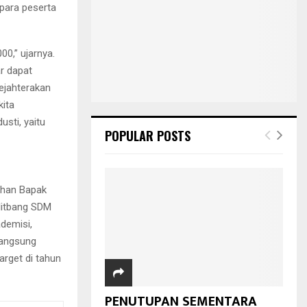
 para peserta
0,” ujarnya.
r dapat
ejahterakan
kita
usti, yaitu
POPULAR POSTS
ahan Bapak
alitbang SDM
demisi,
rlangsung
rget di tahun
PENUTUPAN SEMENTARA