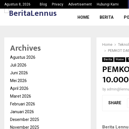
Ketua PAC Gerindra Kec.Jasinga Meradang, Nama Baik…
Agustus 8, 2026
Blog
Privacy
Advertisement
Hubungi Kami
HOME
BERITA
PO
Archives
Home
Teknol
PEMKOT DAN
Agustus 2026
Berita
Home
PEMKO
Juli 2026
Juni 2026
10.000
Mei 2026
April 2026
by
admin@lenn
Maret 2026
SHARE
Februari 2026
Januari 2026
Desember 2025
Berita Lennu
November 2025