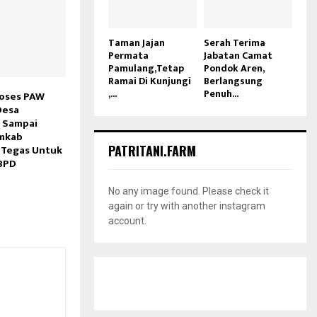
Taman Jajan
Serah Terima
Permata
Jabatan Camat
Pamulang,Tetap
Pondok Aren,
Ramai Di Kunjungi
Berlangsung
,...
Penuh...
roses PAW
Desa
g Sampai
mkab
PATRITANI.FARM
 Tegas Untuk
BPD
No any image found. Please check it
again or try with another instagram
account.