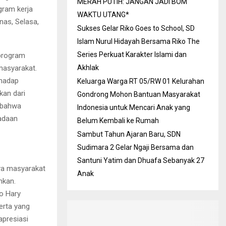
MERAH PUTIH: JANGAN JADI BOM
ram kerja
WAKTU UTANG*
nas, Selasa,
Sukses Gelar Riko Goes to School, SD
Islam Nurul Hidayah Bersama Riko The
Series Perkuat Karakter Islami dan
 program
masyarakat.
Akhlak
rhadap
Keluarga Warga RT 05/RW 01 Kelurahan
kan dari
Gondrong Mohon Bantuan Masyarakat
 bahwa
Indonesia untuk Mencari Anak yang
adaan
Belum Kembali ke Rumah
Sambut Tahun Ajaran Baru, SDN
Sudimara 2 Gelar Ngaji Bersama dan
Santuni Yatim dan Dhuafa Sebanyak 27
ya masyarakat
Anak
hkan.
o Hary
erta yang
apresiasi