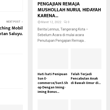
PENGAJIAN REMAJA
MUSHOLLAH NURUL HIDAYAH
KARENA...
NEXT POST
Maret 12, 2022
0
ching Mobil
Berita Lennus, Tangerang Kota –
intan Saluyu.
Sebelum Acara di mulai acara
Penutupan Pengajian Remaja...
Hati hati Penipuan
Telah Terjadi
Sun E-
Pencabulan Anak
commerce/Sun5.Sh
di Bawah Umur di...
op Dengan Iming-
iming Bonus...