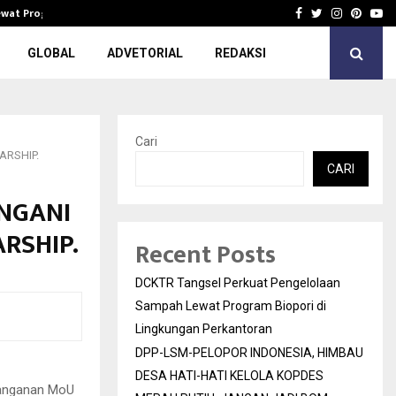
Lewat Program…
DPP-LSM-PELOPOR INDONESIA, HIMBAU 
Facebook
Twitter
Instagra
Pinter
Yo
GLOBAL
ADVETORIAL
REDAKSI
Cari
ARSHIP.
CARI
NGANI
RSHIP.
Recent Posts
DCKTR Tangsel Perkuat Pengelolaan
Sampah Lewat Program Biopori di
Lingkungan Perkantoran
DPP-LSM-PELOPOR INDONESIA, HIMBAU
DESA HATI-HATI KELOLA KOPDES
tanganan MoU