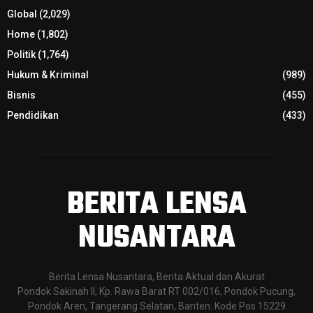
Global
(2,029)
Home
(1,802)
Politik
(1,764)
Hukum & Kriminal
(989)
Bisnis
(455)
Pendidikan
(433)
BERITA LENSA
NUSANTARA
Berita Lensa Nusantara, Berita Aktual dan Akurat
Pondok Sakinah II, Kp. Rawa Barat RT 002/016, Pondok Pucung,
Pondok Aren, Tangerang Selatan, Banten. Kode Pos 15229