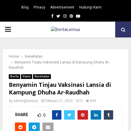
Blog
Privacy
Advertisement
Hubungi Kami
Facebook
Twitter
Instagram
Pinterest
Youtube
PRIMARY
MENU
Home
Kesehatan
Benyamin Tinjau Vaksinasi Lansia di Kampung Dhuha Ar-
Raudhah
Berita
Home
Kesehatan
Benyamin Tinjau Vaksinasi Lansia di
Kampung Dhuha Ar-Raudhah
by
admin@lennus
Februari 21, 2022
0
839
SHARE
0