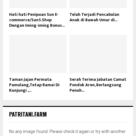
Hati hati Penipuan Sun E-
Telah Terjadi Pencabulan
commerce/Sun5.Shop
Anak di Bawah Umur di...
Dengan Iming-iming Bonus...
Taman Jajan Permata
Serah Terima Jabatan Camat
Pamulang,Tetap Ramai Di
Pondok Aren, Berlangsung
Kunjungi ,...
Penuh...
PATRITANI.FARM
No any image found. Please check it again or try with another