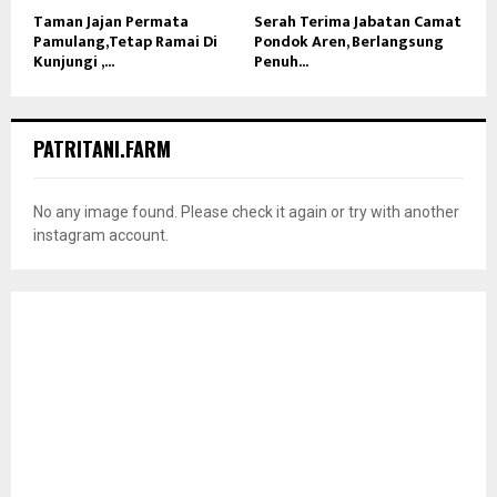
Taman Jajan Permata
Serah Terima Jabatan Camat
Pamulang,Tetap Ramai Di
Pondok Aren, Berlangsung
Kunjungi ,...
Penuh...
PATRITANI.FARM
No any image found. Please check it again or try with another
instagram account.