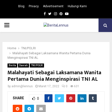
Blog
Privacy
Advertisement
Hubungi Kami
Facebook
Twitter
Instagram
Pinterest
Youtube
PRIMARY
MENU
Home
TNI/POLRI
Malahayati Sebagai Laksamana Wanita Pertama Dunia
Menginspirasi TNI AL
Berita
Daerah
TNI/POLRI
Malahayati Sebagai Laksamana Wanita
Pertama Dunia Menginspirasi TNI AL
by
admin@lennus
Maret 17, 2022
0
631
SHARE
0