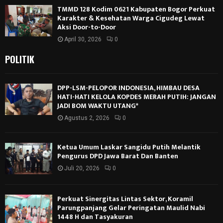
TMMD 128 Kodim 0621 Kabupaten Bogor Perkuat
Karakter & Kesehatan Warga Cigudeg Lewat
Aksi Door-to-Door
April 30, 2026
0
POLITIK
DPP-LSM-PELOPOR INDONESIA, HIMBAU DESA
HATI-HATI KELOLA KOPDES MERAH PUTIH: JANGAN
JADI BOM WAKTU UTANG*
Agustus 2, 2026
0
Ketua Umum Laskar Sangidu Putih Melantik
Pengurus DPD Jawa Barat Dan Banten
Juli 20, 2026
0
Perkuat Sinergitas Lintas Sektor, Koramil
Parungpanjang Gelar Peringatan Maulid Nabi
1448 H dan Tasyakuran