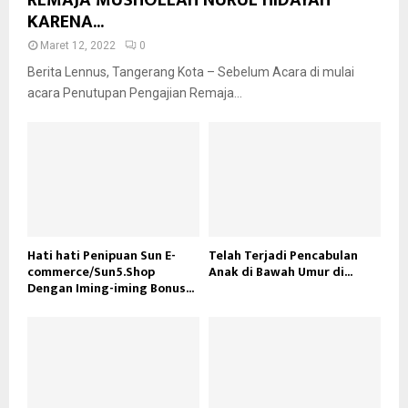
REMAJA MUSHOLLAH NURUL HIDAYAH
KARENA...
Maret 12, 2022
0
Berita Lennus, Tangerang Kota – Sebelum Acara di mulai
acara Penutupan Pengajian Remaja...
Hati hati Penipuan Sun E-
Telah Terjadi Pencabulan
commerce/Sun5.Shop
Anak di Bawah Umur di...
Dengan Iming-iming Bonus...