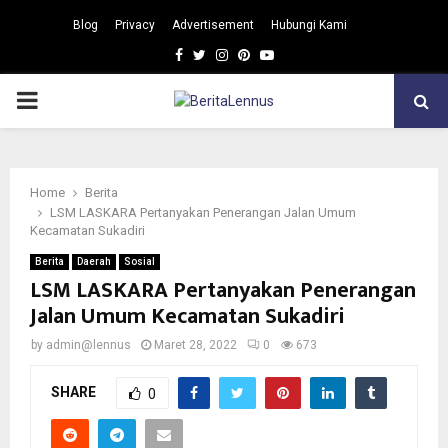
Blog
Privacy
Advertisement
Hubungi Kami
Facebook
Twitter
Instagram
Pinterest
Youtube
PRIMARY
MENU
Home
Berita
LSM LASKARA Pertanyakan Penerangan Jalan Umum
Kecamatan Sukadiri
Berita
Daerah
Sosial
LSM LASKARA Pertanyakan Penerangan
Jalan Umum Kecamatan Sukadiri
by
admin@lennus
Maret 28, 2022
0
673
SHARE
0