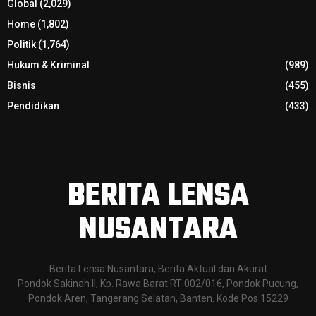
Global
(2,029)
Home
(1,802)
Politik
(1,764)
Hukum & Kriminal
(989)
Bisnis
(455)
Pendidikan
(433)
BERITA LENSA
NUSANTARA
Berita Lensa Nusantara, Berita Aktual dan Akurat
Pondok Sakinah II, Kp. Rawa Barat RT 002/016, Pondok Pucung,
Pondok Aren, Tangerang Selatan, Banten. Kode Pos 15229