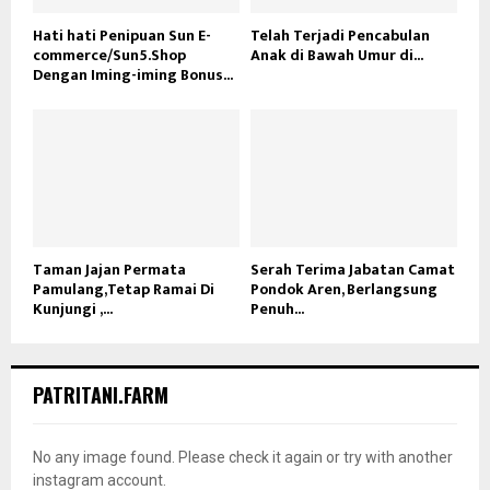
Hati hati Penipuan Sun E-
Telah Terjadi Pencabulan
commerce/Sun5.Shop
Anak di Bawah Umur di...
Dengan Iming-iming Bonus...
Taman Jajan Permata
Serah Terima Jabatan Camat
Pamulang,Tetap Ramai Di
Pondok Aren, Berlangsung
Kunjungi ,...
Penuh...
PATRITANI.FARM
No any image found. Please check it again or try with another
instagram account.