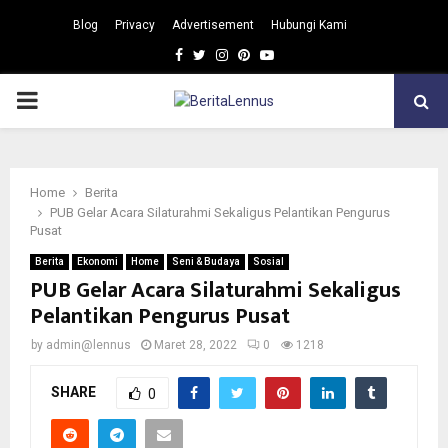
Blog
Privacy
Advertisement
Hubungi Kami
Facebook
Twitter
Instagram
Pinterest
Youtube
PRIMARY
MENU
Home
Berita
PUB Gelar Acara Silaturahmi Sekaligus Pelantikan Pengurus
Pusat
Berita
Ekonomi
Home
Seni & Budaya
Sosial
PUB Gelar Acara Silaturahmi Sekaligus
Pelantikan Pengurus Pusat
by
admin@lennus
Maret 28, 2022
0
1218
SHARE
0