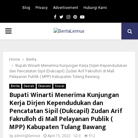
Blog
Privacy
Advertisement
Hubungi Kami
Facebook
Twitter
Instagram
Pinterest
Youtube
PRIMARY
MENU
Home
Berita
Bupati Winarti Menerima Kunjungan Kerja Dirjen Kependudukan
dan Pencatatan Sipil (Dukcapil) Zudan Arif Fakrulloh di Mall
Pelayanan Publik ( MPP) Kabupaten Tulang Bawang
Berita
Daerah
Ekonomi
Sosial
Bupati Winarti Menerima Kunjungan
Kerja Dirjen Kependudukan dan
Pencatatan Sipil (Dukcapil) Zudan Arif
Fakrulloh di Mall Pelayanan Publik (
MPP) Kabupaten Tulang Bawang
by
admin@lennus
April 15, 2022
0
912