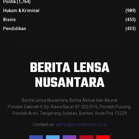
Politik
(1,764)
Hukum & Kriminal
(989)
Bisnis
(455)
Pendidikan
(433)
BERITA LENSA
NUSANTARA
Berita Lensa Nusantara, Berita Aktual dan Akurat
Pondok Sakinah II, Kp. Rawa Barat RT 002/016, Pondok Pucung,
Pondok Aren, Tangerang Selatan, Banten. Kode Pos 15229
Contact us:
admin@beritalennus.co.id