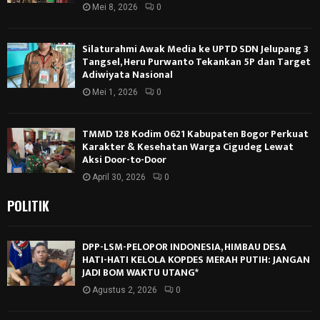
Mei 8, 2026
0
Silaturahmi Awak Media ke UPTD SDN Jelupang 3
Tangsel, Heru Purwanto Tekankan 5P dan Target
Adiwiyata Nasional
Mei 1, 2026
0
TMMD 128 Kodim 0621 Kabupaten Bogor Perkuat
Karakter & Kesehatan Warga Cigudeg Lewat
Aksi Door-to-Door
April 30, 2026
0
POLITIK
DPP-LSM-PELOPOR INDONESIA, HIMBAU DESA
HATI-HATI KELOLA KOPDES MERAH PUTIH: JANGAN
JADI BOM WAKTU UTANG*
Agustus 2, 2026
0