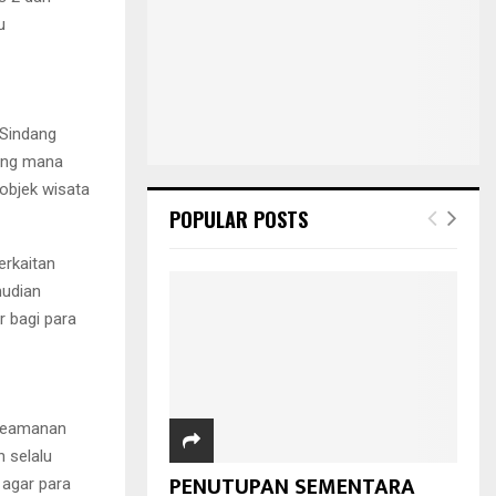
u
 Sindang
yang mana
objek wisata
POPULAR POSTS
rkaitan
mudian
 bagi para
 keamanan
 selalu
PENUTUPAN SEMENTARA
 agar para