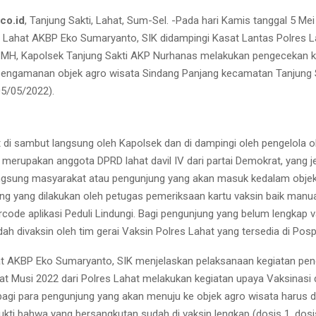
co.id
, Tanjung Sakti, Lahat, Sum-Sel. -Pada hari Kamis tanggal 5 Mei
 Lahat AKBP Eko Sumaryanto, SIK didampingi Kasat Lantas Polres 
.MH, Kapolsek Tanjung Sakti AKP Nurhanas melakukan pengecekan 
engamanan objek agro wisata Sindang Panjang kecamatan Tanjung 
5/05/2022).
t di sambut langsung oleh Kapolsek dan di dampingi oleh pengelola o
merupakan anggota DPRD lahat davil IV dari partai Demokrat, yang 
gsung masyarakat atau pengunjung yang akan masuk kedalam objek
ng yang dilakukan oleh petugas pemeriksaan kartu vaksin baik man
rcode aplikasi Peduli Lindungi. Bagi pengunjung yang belum lengkap v
dah divaksin oleh tim gerai Vaksin Polres Lahat yang tersedia di Pos
at AKBP Eko Sumaryanto, SIK menjelaskan pelaksanaan kegiatan p
at Musi 2022 dari Polres Lahat melakukan kegiatan upaya Vaksinasi
agi para pengunjung yang akan menuju ke objek agro wisata harus 
kti bahwa yang bersangkutan sudah di vaksin lengkap (dosis 1, dosi