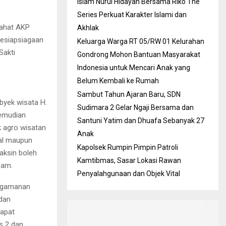
Islam Nurul Hidayah Bersama Riko The
Series Perkuat Karakter Islami dan
Lahat AKP
Akhlak
kesiapsiagaan
Keluarga Warga RT 05/RW 01 Kelurahan
Sakti
Gondrong Mohon Bantuan Masyarakat
Indonesia untuk Mencari Anak yang
Belum Kembali ke Rumah
Sambut Tahun Ajaran Baru, SDN
byek wisata H.
Sudimara 2 Gelar Ngaji Bersama dan
jemudian
Santuni Yatim dan Dhuafa Sebanyak 27
 agro wisatan
Anak
ual maupun
Kapolsek Rumpin Pimpin Patroli
aksin boleh
Kamtibmas, Sasar Lokasi Rawan
pam.
Penyalahgunaan dan Objek Vital
engamanan
 dan
dapat
s 2 dan