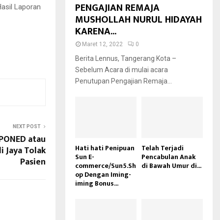
PENGAJIAN REMAJA
asil Laporan
MUSHOLLAH NURUL HIDAYAH
KARENA...
Maret 12, 2022
0
Berita Lennus, Tangerang Kota –
Sebelum Acara di mulai acara
Penutupan Pengajian Remaja...
NEXT POST
 PONED atau
Hati hati Penipuan
Telah Terjadi
 Jaya Tolak
Sun E-
Pencabulan Anak
Pasien
commerce/Sun5.Sh
di Bawah Umur di...
op Dengan Iming-
iming Bonus...