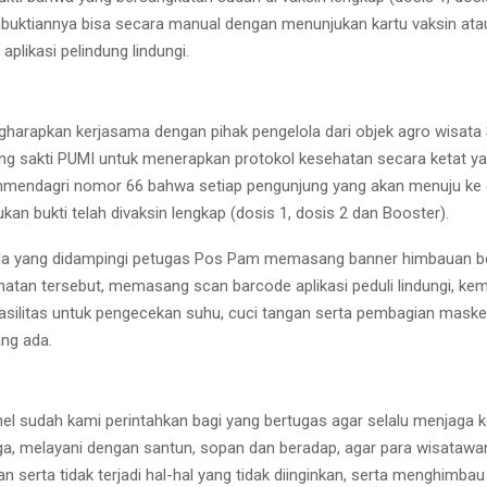
buktiannya bisa secara manual dengan menunjukan kartu vaksin ata
plikasi pelindung lindungi.
harapkan kerjasama dengan pihak pengelola dari objek agro wisata
ng sakti PUMI untuk menerapkan protokol kesehatan secara ketat 
inmendagri nomor 66 bahwa setiap pengunjung yang akan menuju ke 
an bukti telah divaksin lengkap (dosis 1, dosis 2 dan Booster).
ola yang didampingi petugas Pos Pam memasang banner himbauan be
hatan tersebut, memasang scan barcode aplikasi peduli lindungi, ke
silitas untuk pengecekan suhu, cuci tangan serta pembagian masker
ng ada.
l sudah kami perintahkan bagi yang bertugas agar selalu menjaga
aga, melayani dengan santun, sopan dan beradap, agar para wisatawan
 serta tidak terjadi hal-hal yang tidak diinginkan, serta menghimbau