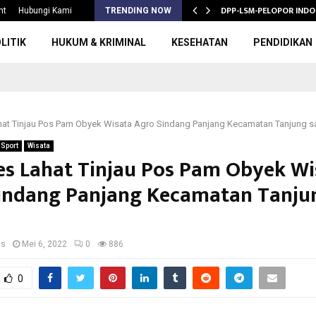
S 2026/2027,…
DPP-LSM-PELOPOR INDO
nt
Hubungi Kami
TRENDING NOW
LITIK
HUKUM & KRIMINAL
KESEHATAN
PENDIDIKAN
hat Tinjau Pos Pam Obyek Wisata Agro Sindang Panjang Kecamatan Tanjung sa
Sport
Wisata
es Lahat Tinjau Pos Pam Obyek Wi
indang Panjang Kecamatan Tanju
us
Mei 6, 2022
0
886
0