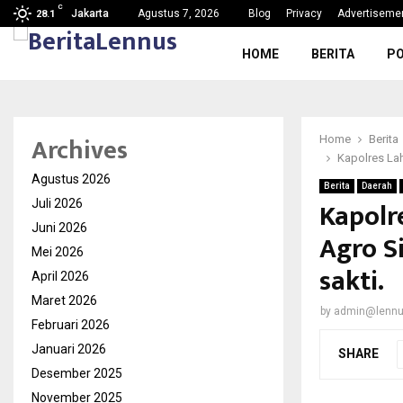
C
g, Nama Baik…
SDN Karang Tengah 6 Gelar MPL
Jakarta
Agustus 7, 2026
Blog
Privacy
Advertiseme
28.1
HOME
BERITA
PO
Archives
Home
Berita
Kapolres La
Agustus 2026
Berita
Daerah
Kapolr
Juli 2026
Juni 2026
Agro S
Mei 2026
sakti.
April 2026
Maret 2026
by
admin@lenn
Februari 2026
Januari 2026
SHARE
Desember 2025
November 2025