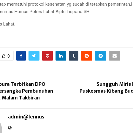
tap mematuhi protokol kesehatan yg sudah di tetapkan pemerintah.H
Penmas Humas Polres Lahat Aiptu Lispono SH.
s Lahat.
.
0
pura Terbitkan DPO
Sungguh Miris
Tersangka Pembunuhan
Puskesmas Kibang Budi
t Malam Takbiran
admin@lennus