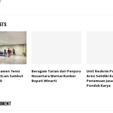
STS
namen Tenis
Beragam Tarian dari Penjuru
Unit Reskrim P
RILian Sambut
Nusantara Warnai Kunker
Aren Selidiki K
30
Bupati Winarti
Penemuan Jasad 
Pondok Karya
MMENT