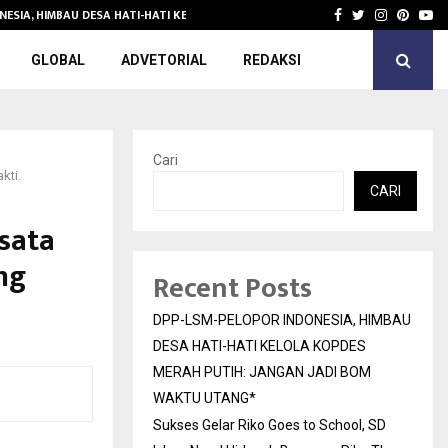
NESIA, HIMBAU DESA HATI-HATI KELOLA KOPDES…
Sukses Gelar 
Facebook
Twitter
Instagra
Pinter
Yo
GLOBAL
ADVETORIAL
REDAKSI
Cari
kti.
CARI
sata
ng
Recent Posts
DPP-LSM-PELOPOR INDONESIA, HIMBAU
DESA HATI-HATI KELOLA KOPDES
MERAH PUTIH: JANGAN JADI BOM
WAKTU UTANG*
Sukses Gelar Riko Goes to School, SD